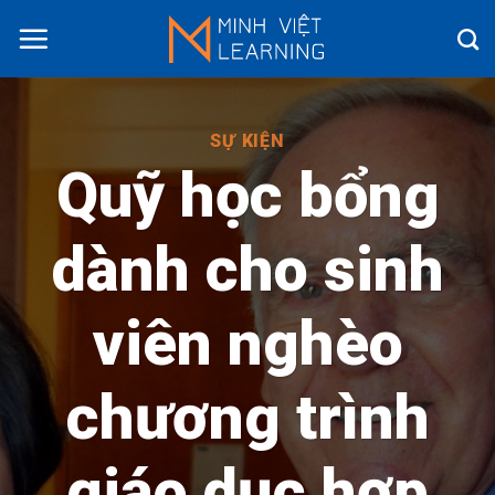
Skip
to
content
SỰ KIỆN
Quỹ học bổng
dành cho sinh
viên nghèo
chương trình
giáo dục hợp