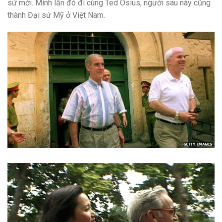
sứ mới. Mình lần đó đi cùng Ted Osius, người sau này cũng
thành Đại sứ Mỹ ở Việt Nam.