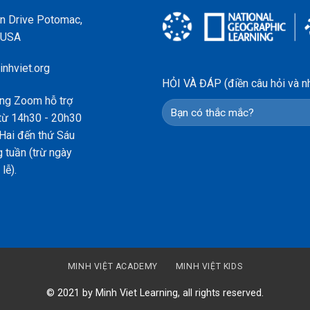
n Drive Potomac,
 USA
nhviet.org
HỎI VÀ ĐÁP (điền câu hỏi và nh
ng Zoom hỗ trợ
từ 14h30 - 20h30
Hai đến thứ Sáu
 tuần (trừ ngày
 lễ).
MINH VIỆT ACADEMY
MINH VIỆT KIDS
© 2021 by Minh Viet Learning, all rights reserved.