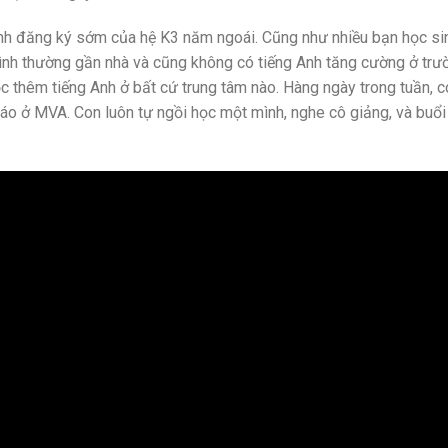
inh đăng ký sớm của hệ K3 năm ngoái. Cũng như nhiều bạn học si
nh thường gần nhà và cũng không có tiếng Anh tăng cường ở trườ
 thêm tiếng Anh ở bất cứ trung tâm nào. Hàng ngày trong tuần, 
iáo ở MVA. Con luôn tự ngồi học một mình, nghe cô giảng, và buổ