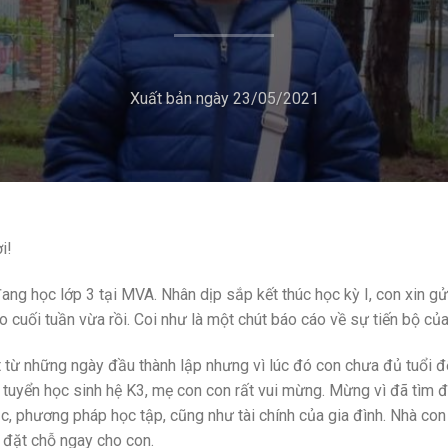
Xuất bản ngày
23/05/2021
i!
ang học lớp 3 tại MVA. Nhân dịp sắp kết thúc học kỳ I, con xin g
ào cuối tuần vừa rồi. Coi như là một chút báo cáo về sự tiến bộ củ
 từ những ngày đầu thành lập nhưng vì lúc đó con chưa đủ tuổi 
 tuyển học sinh hệ K3, mẹ con con rất vui mừng. Mừng vì đã tìm đ
ục, phương pháp học tập, cũng như tài chính của gia đình. Nhà con
 đặt chỗ ngay cho con.