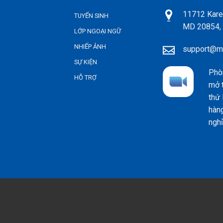
11712 Kare
TUYỂN SINH
MD 20854,
LỚP NGOẠI NGỮ
NHIẾP ẢNH
support@mi
SỰ KIỆN
Phò
HỖ TRỢ
mở 
thứ 
hàng
nghỉ