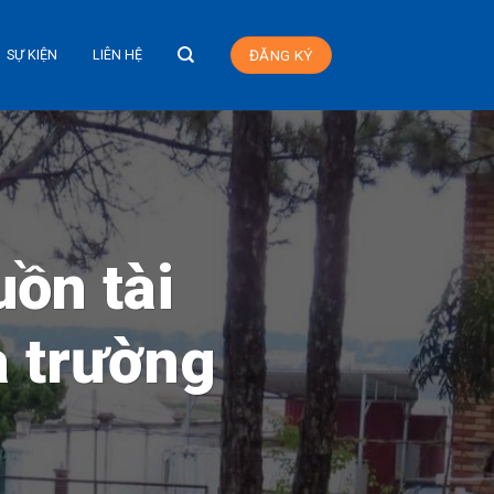
SỰ KIỆN
LIÊN HỆ
ĐĂNG KÝ
uồn tài
à trường