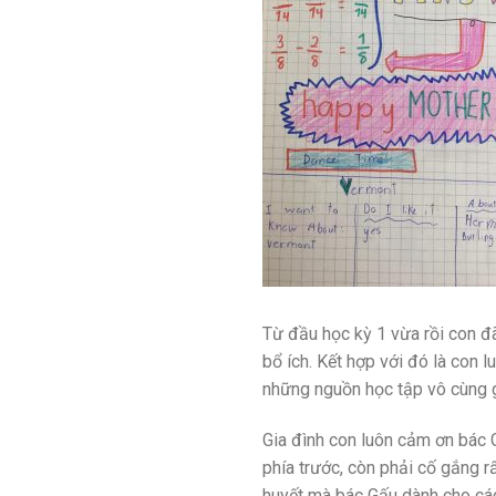
Từ đầu học kỳ 1 vừa rồi con đã
bổ ích. Kết hợp với đó là con 
những nguồn học tập vô cùng g
Gia đình con luôn cảm ơn bác 
phía trước, còn phải cố gắng r
huyết mà bác Gấu dành cho cá