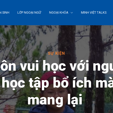
N SINH
LỚP NGOẠI NGỮ
NGOẠI KHÓA
MINH VIỆT TALKS
SỰ KIỆN
ôn vui học với ng
học tập bổ ích m
mang lại